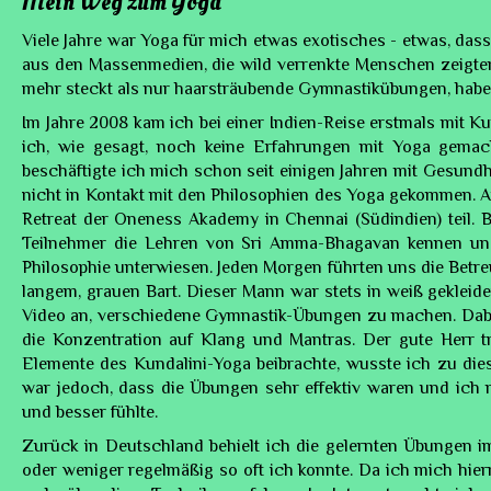
Mein Weg zum Yoga
Viele Jahre war Yoga für mich etwas exotisches - etwas, das
aus den Massenmedien, die wild verrenkte Menschen zeigten
mehr steckt als nur haarsträubende Gymnastikübungen, habe ic
Im Jahre 2008 kam ich bei einer Indien-Reise erstmals mit Ku
ich, wie gesagt, noch keine Erfahrungen mit Yoga gema
beschäftigte ich mich schon seit einigen Jahren mit Gesundhe
nicht in Kontakt mit den Philosophien des Yoga gekommen. A
Retreat der Oneness Akademy in Chennai (Südindien) teil. 
Teilnehmer die Lehren von Sri Amma-Bhagavan kennen un
Philosophie unterwiesen. Jeden Morgen führten uns die Betre
langem, grauen Bart. Dieser Mann war stets in weiß gekleidet
Video an, verschiedene Gymnastik-Übungen zu machen. Dabei
die Konzentration auf Klang und Mantras. Der gute Herr
Elemente des Kundalini-Yoga beibrachte, wusste ich zu die
war jedoch, dass die Übungen sehr effektiv waren und ich 
und besser fühlte.
Zurück in Deutschland behielt ich die gelernten Übungen im
oder weniger regelmäßig so oft ich konnte. Da ich mich hierm