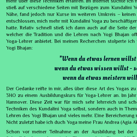
mehr über diese Techniken erfahren. Im Internet suchte ich
stieß auf verschiedene Seiten mit Bezügen zum Kundalini Y
Nähe, fand jedoch nur Kurse im weiteren Umkreis – keinen 
entschlossen, mich mehr mit Kundalini Yoga zu beschäftigen, 
hatte. Relativ schnell stieß ich dann auch auf die Seite de
welcher die Tradition und die Lehren nach Yogi Bhajan offi
Yoga-Lehrer anbietet. Bei meinen Recherchen stolperte ich
Yogi Bhajan:
"Wenn du etwas lernen willst 
wenn du etwas wissen willst - s
wenn du etwas meistern wills
Der Gedanke reifte in mir, alles über diese Art des Yogas z
3HO zu einem Ausbildungskurs für Yoga-Lehrer an. Im Jahr 
Hannover. Diese Zeit war für mich sehr lehrreich und sche
Techniken des Kundalini Yoga selbst, sondern auch in The
Lehren des Yogi Bhajan und vieles mehr. Eine Bereicherung me
Nicht zuletzt habe ich duch Yoga meine Frau Andrea (Agia Ak
Schon vor meiner Teilnahme an der Ausbildung bei der 3