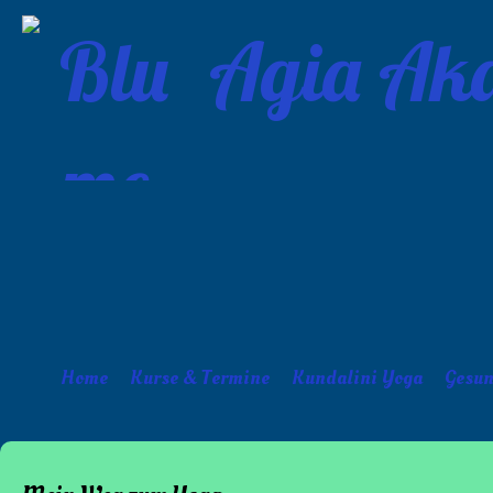
Agia Aka
Home
Kurse & Termine
Kundalini Yoga
Gesun