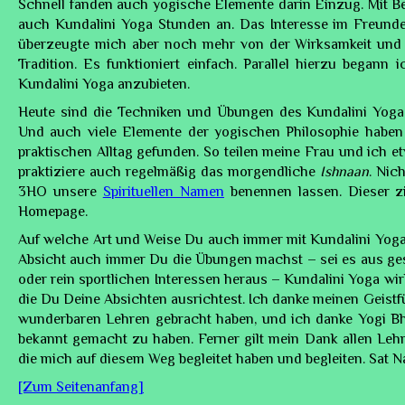
Schnell fanden auch yogische Elemente darin Einzug. Mit B
auch Kundalini Yoga Stunden an. Das Interesse im Freunde
überzeugte mich aber noch mehr von der Wirksamkeit und 
Tradition. Es funktioniert einfach. Parallel hierzu begann
Kundalini Yoga anzubieten.
Heute sind die Techniken und Übungen des Kundalini Yoga 
Und auch viele Elemente der yogischen Philosophie haben
praktischen Alltag gefunden. So teilen meine Frau und ich e
praktiziere auch regelmäßig das morgendliche
Ishnaan
. Nic
3HO unsere
Spirituellen Namen
benennen lassen. Dieser z
Homepage.
Auf welche Art und Weise Du auch immer mit Kundalini Yoga
Absicht auch immer Du die Übungen machst – sei es aus gesun
oder rein sportlichen Interessen heraus – Kundalini Yoga wir
die Du Deine Absichten ausrichtest. Ich danke meinen Geistfü
wunderbaren Lehren gebracht haben, und ich danke Yogi Bh
bekannt gemacht zu haben. Ferner gilt mein Dank allen Leh
die mich auf diesem Weg begleitet haben und begleiten. Sat 
[Zum Seitenanfang]