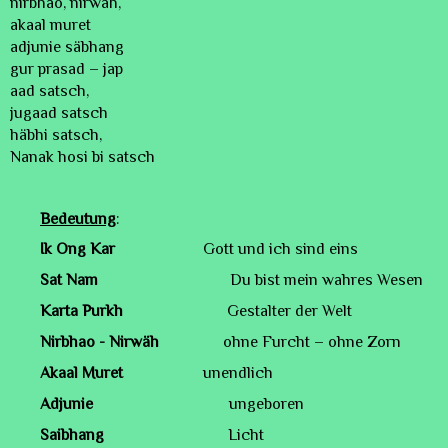
nirbhao, nirwäh,
akaal muret
adjunie säbhang
gur prasad – jap
aad satsch,
jugaad satsch
häbhi satsch,
Nanak hosi bi satsch
Bedeutung
:
Ik Ong Kar
Gott und ich sind eins
Sat Nam
Du bist mein wahres Wesen
Karta Purkh
Gestalter der Welt
Nirbhao - Nirwäh
ohne Furcht – ohne Zorn
Akaal Muret
unendlich
Adjunie
ungeboren
Saibhang
Licht